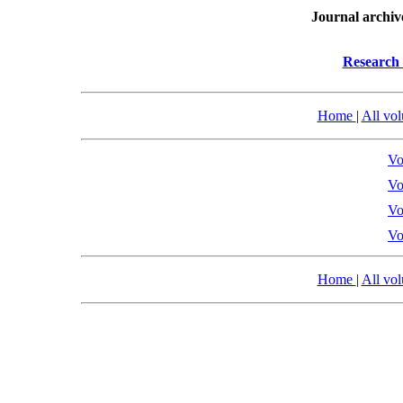
Journal archiv
Research 
Home
|
All vo
Vo
Vo
Vo
Vo
Home
|
All vo