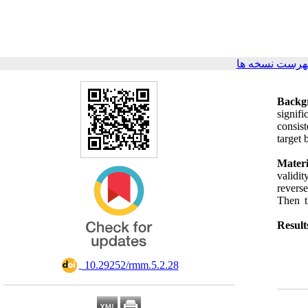
هرست نسخه ها
Backg
signif
consist
target 
Mater
validi
revers
Then t
Result
‎ 10.29252/rmm.5.2.28