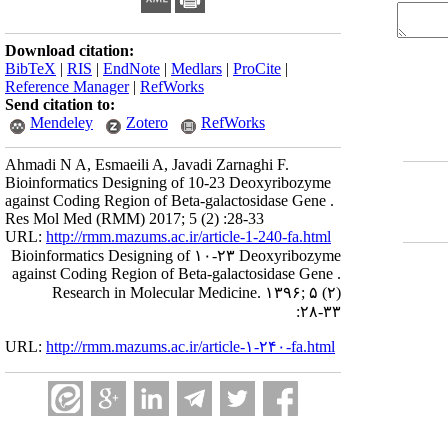
Download citation:
BibTeX
|
RIS
|
EndNote
|
Medlars
|
ProCite
|
Reference Manager
|
RefWorks
Send citation to:
Mendeley
Zotero
RefWorks
Ahmadi N A, Esmaeili A, Javadi Zarnaghi F.
Bioinformatics Designing of 10-23 Deoxyribozyme
against Coding Region of Beta-galactosidase Gene .
Res Mol Med (RMM) 2017; 5 (2) :28-33
URL:
http://rmm.mazums.ac.ir/article-1-240-fa.html
Bioinformatics Designing of ۱۰-۲۳ Deoxyribozyme
against Coding Region of Beta-galactosidase Gene .
Research in Molecular Medicine. ۱۳۹۶; ۵ (۲)
:۲۸-۳۳
URL:
http://rmm.mazums.ac.ir/article-۱-۲۴۰-fa.html