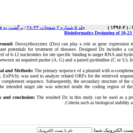
برگشت به ف
|
جلد ۵ شماره ۲ صفحات ۳۳-۲۸
Bioinformatics Designing of 10-2
round:
Deoxyribozymes (Dzs) can play a role as gene expression 
icant potentials for treatment of diseases. Designed Dz includes a 
ed of 6-12 nucleotides for site specific binding to target RNA and hyd
between an unpaired purine (A, G) and a paired pyrimidine (C or U). In 
ial and Methods:
The primary sequence of a plasmid with α-compleme
ty, ExPASy was used to analyze related ORFs for the retrieved sequen
e complement sequence. Subsequently, the secondary structure of th
he intended target site was selected inside the coding region of th
s and conclusion:
The resulted Dz in this study can be used as a pro
Criteria such as biological stability
یا پست الکترونیک شما