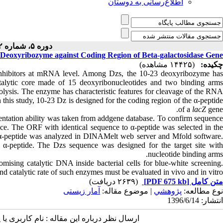
اطلاع‌رسانی به دوستان
دوره ۵، شماره ۲ - ( ۲-۱۳۹۶ )
3 Deoxyribozyme against Coding Region of Beta-galactosidase Gene
چکیده:
(۱۴۴۲۵ مشاهده)
inhibitors at mRNA level. Among Dzs, the 10-23 deoxyribozyme ha
catalytic core made of 15 deoxyribonucleotides and two binding arms
rolysis. The enzyme has characteristic features for cleavage of the RNA
this study, 10-23 Dz is designed for the coding region of the α-peptide
of a
lacZ
gene.
ntation ability was taken from addgene database. To confirm sequenc
ce. The ORF with identical sequence to α-peptide was selected in the
e α-peptide was analyzed in DINAMelt web server and Mfold software.
e α-peptide. The Dzs sequence was designed for the target site with
nucleotide binding arms.
mising catalytic DNA inside bacterial cells for blue-white screening
 and catalytic rate of such enzymes must be evaluated in vivo and in vitro.
(۲۶۳۹ دریافت)
[PDF 675 kb]
متن کامل
نوع مطالعه:
پژوهشي
| موضوع مقاله:
آمار زیستی
انتشار: 1396/6/14
ارسال نظر درباره این مقاله : نام کاربری :